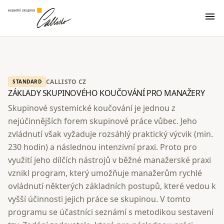
expertní skupina
menu
CALLISTO CZ
STANDARD
ZÁKLADY SKUPINOVÉHO KOUČOVÁNÍ PRO MANAŽERY
Skupinové systemické koučování je jednou z
nejúčinnějších forem skupinové práce vůbec. Jeho
zvládnutí však vyžaduje rozsáhlý praktický výcvik (min.
230 hodin) a následnou intenzivní praxi. Proto pro
využití jeho dílčích nástrojů v běžné manažerské praxi
vznikl program, který umožňuje manažerům rychlé
ovládnutí některých základních postupů, které vedou k
vyšší účinnosti jejich práce se skupinou. V tomto
programu se účastníci seznámí s metodikou sestavení