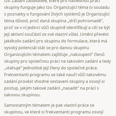
tzv. Zadání zadavatele, které pro následnou práci
skupiny funguje jako tzv. Organizující téma (v souladu
s poznatky o fungování živých systémů je Organizující
téma důvod, proč daná skupina „drží pohromadě“,
proč se v ní jedinci vůči skupině identifikují a cítí se být
její aktivní součástí ze své vlastní vůle). Umění převést
jakékoliv zadání pro skupinu do formulace, která má
vysoký potenciál stát se pro danou skupinu
Organizujícím tématem zajišťuje „nakoupení“ členů
skupiny pro společnou práci na takovém zadání a tedy
„vtahuje“ jednotlivé její členy do společné práce.
Frekventanti programu se také naučí vůči takovému
zadání provést vhodné sestavení skupiny a osvojí si
postup, jakým takové zadání „nasadit“ na práci s
takovou skupinou.
Samostatným tématem je pak vlastní práce se
skupinou, ve které si frekventanti programu osvojí