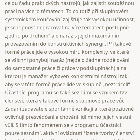
celou řadu praktických nástrojů, jak zajistit souběžnou
práci na vícero tématech. To co totiž při skupinovém
systemickém koučování zajišťuje tak vysokou účinnost,
je schopnost nepracovat na více tématech postupně
„jedno po druhém“ ale naráz s jejich maximálním
provazováním do konstruktivních synergií. Při takové
formě práce jde o vysokou míru komplexity, ve které
se všichni pohybují naráz (nejde o žádné rozdělování
do samostatné práce či práce v podskupinách) a na
kterou je manažer vybaven konkrétními nástroji tak,
aby se v této formě práce lidé ve skupině „neztráceli“.
Účastníci programu se také seznámí se vznikem tzv.
členství, která v takové formě skupinové práce vůči
Zadání zadavatele spontánně vznikají a která pozitivně
ovlivňují přesvědčení a chování lidí mimo jejich vlastní
vůli. S tímto fenoménem se v programu účastníci
pouze seznámí, aktivní ovládnutí řízené tvorby členství