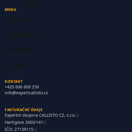
MENU
Metodika
Akademie
Průvodce
O nás
KONTAKT
+420 606 609 250
info@expertcallisto.cz
FAKTURAČNÍ ÚDAJE
Expertní skupina CALLISTO CZ, s.r.o.
content_copy
Hartigova 2660/141
content_copy
IČO: 27139115
content_copy