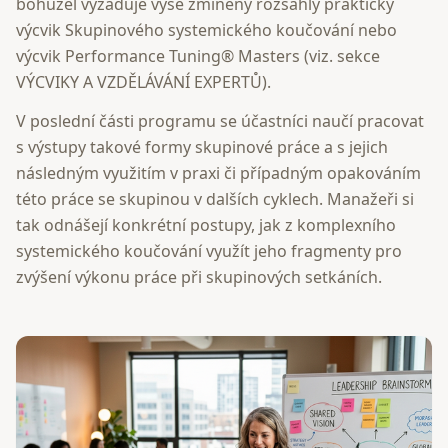
bohužel vyžaduje výše zmíněný rozsáhlý praktický
výcvik Skupinového systemického koučování nebo
výcvik Performance Tuning® Masters (viz. sekce
VÝCVIKY A VZDĚLÁVÁNÍ EXPERTŮ).
V poslední části programu se účastníci naučí pracovat
s výstupy takové formy skupinové práce a s jejich
následným využitím v praxi či případným opakováním
této práce se skupinou v dalších cyklech. Manažeři si
tak odnášejí konkrétní postupy, jak z komplexního
systemického koučování využít jeho fragmenty pro
zvýšení výkonu práce při skupinových setkáních.